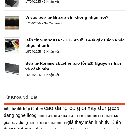
17/04/2025
-
1 Nhận xét
Vì sao bếp từ Mitsubishi không nhận nồi?
17/04/2025
-
No Comment
Bếp từ Sunhouse SHD6145 lỗi E4 là gì? Cách khắc
phục nhanh
16/04/2025
-
1 Nhận xét
Bếp từ Rommelsbacher báo lỗi E3: Nguyên nhân
và cách sửa
16/04/2025
-
1 Nhận xét
Từ Khóa Nổi Bật
cao dang co gioi xay dung
cao
bếp từ đôi
bếp từ đơn
dang nghe licogi
co
chuc nang tu lam da cua tu lanh
chung chi lai xe nang
giá thay màn hình tivi
Kiến
gioi xay dung
dao tao nghe khoan no min