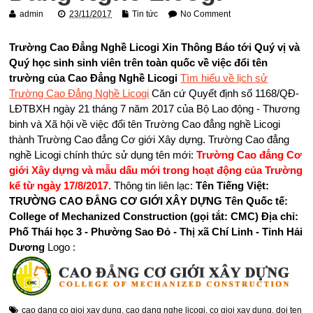
admin
23/11/2017
Tin tức
No Comment
Trường Cao Đẳng Nghề Licogi Xin Thông Báo tới Quý vị và
Quý học sinh sinh viên trên toàn quốc về việc đổi tên
trường của Cao Đẳng Nghề Licogi
Tìm hiểu về lịch sử
Trường Cao Đẳng Nghề Licogi
Căn cứ Quyết định số 1168/QĐ-
LĐTBXH ngày 21 tháng 7 năm 2017 của Bộ Lao động - Thương
binh và Xã hội về việc đổi tên Trường Cao đẳng nghề Licogi
thành Trường Cao đẳng Cơ giới Xây dựng. Trường Cao đẳng
nghề Licogi chính thức sử dụng tên mới:
Trường Cao đẳng Cơ
giới Xây dựng và mẫu dấu mới trong hoạt động của Trường
kể từ ngày 17/8/2017.
Thông tin liên lạc:
Tên Tiếng Việt:
TRƯỜNG CAO ĐẲNG CƠ GIỚI XÂY DỰNG
Tên Quốc tế:
College of Mechanized Construction (gọi tắt: CMC)
Địa chỉ:
Phố Thái học 3 - Phường Sao Đỏ - Thị xã Chí Linh - Tỉnh Hải
Dương
Logo :
cao dang co gioi xay dung
,
cao dang nghe licogi
,
co gioi xay dung
,
doi ten