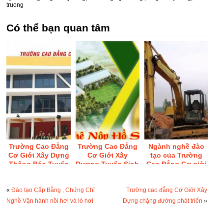
truong
Có thể bạn quan tâm
Trường Cao Đẳng
Trường Cao Đẳng
Ngành nghề đào
Cơ Giới Xây Dựng
Cơ Giới Xây
tạo của Trường
Thông Báo Tuyển
Dượng Tuyển Sinh
Cao Đẳng Cơ giới
Sinh Lớp 10 Năm
Lớp 10 năm 2020
Xây Dựng
2021
«
Đào tạo Cấp Bằng , Chứng Chỉ
Trường cao đẳng Cơ Giới Xây
Nghề Vận hành nồi hơi và lò hơi
Dựng chặng đường phát triển
»