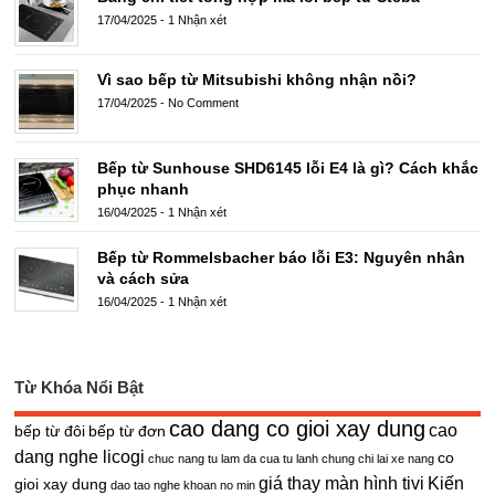
17/04/2025
-
1 Nhận xét
Vì sao bếp từ Mitsubishi không nhận nồi?
17/04/2025
-
No Comment
Bếp từ Sunhouse SHD6145 lỗi E4 là gì? Cách khắc
phục nhanh
16/04/2025
-
1 Nhận xét
Bếp từ Rommelsbacher báo lỗi E3: Nguyên nhân
và cách sửa
16/04/2025
-
1 Nhận xét
Từ Khóa Nổi Bật
cao dang co gioi xay dung
cao
bếp từ đôi
bếp từ đơn
dang nghe licogi
co
chuc nang tu lam da cua tu lanh
chung chi lai xe nang
giá thay màn hình tivi
Kiến
gioi xay dung
dao tao nghe khoan no min