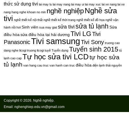
thức sử dụng tivi
lai may lu
lai may nang
lai may ui
lai may xuc
lai xe nang
lai xe
Nghề sửa
nghề nghiệp
nang hang
nghe khoan no min
tivi
nghề thiết kế nội thất
nghề thiết kế thời trang
nghề thiết kế đồ họa
nghề vận
sửa tủ lạnh
sửa tivi
Sinh viên
Sửa
hành nồi hơi
sua may giat
Tivi LG
Tivi
điều hòa
sửa điều hòa tại hải dương
Tivi samsung
Panasonic
Tivi Sony
truong cao
Tuyển sinh 2015
dang nghe licogi
truong licogi
tuyê
Tuyển dụng
tủ
Tự học sửa tivi LCD
tự học sửa
lạnh cao cap
tủ lạnh
điều hòa
van hang cau truc
van hanh can truc
điện lạnh thái nguyên
Copyright © 2026. Nghề nghiệp.
Email: nghenghiep.edu.vn@gmail.com