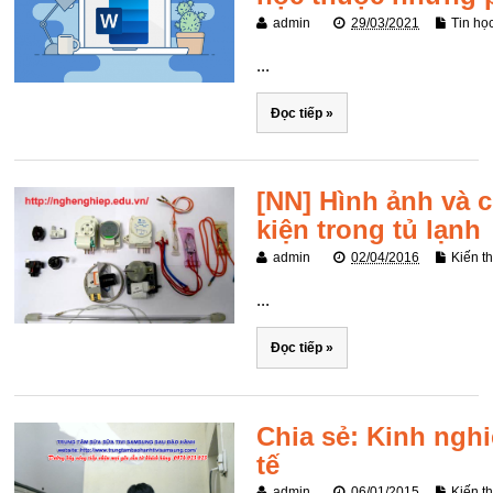
admin
29/03/2021
Tin họ
...
Đọc tiếp »
[NN] Hình ảnh và 
kiện trong tủ lạnh
admin
02/04/2016
Kiến t
...
Đọc tiếp »
Chia sẻ: Kinh nghi
tế
admin
06/01/2015
Kiến t