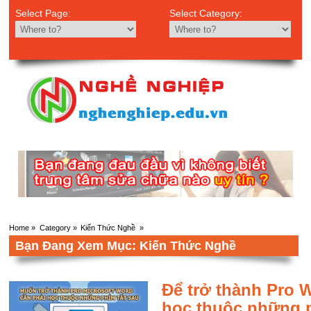
Select Page:
Select Category:
Home
»
Category »
Kiến Thức Nghề
»
Bạn Đang Xem Mục: Kiến Thức Nghề
Để trở thành Pro 
học thuộc những p