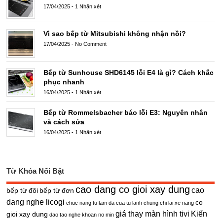
17/04/2025
-
1 Nhận xét
Vì sao bếp từ Mitsubishi không nhận nồi?
17/04/2025
-
No Comment
Bếp từ Sunhouse SHD6145 lỗi E4 là gì? Cách khắc
phục nhanh
16/04/2025
-
1 Nhận xét
Bếp từ Rommelsbacher báo lỗi E3: Nguyên nhân
và cách sửa
16/04/2025
-
1 Nhận xét
Từ Khóa Nổi Bật
cao dang co gioi xay dung
cao
bếp từ đôi
bếp từ đơn
dang nghe licogi
co
chuc nang tu lam da cua tu lanh
chung chi lai xe nang
giá thay màn hình tivi
Kiến
gioi xay dung
dao tao nghe khoan no min