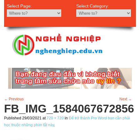
Select Page:
Select Category:
← Previous
Next →
FB_IMG_1584067672856
Published
29/03/2021
at
720 × 720
in
Để trở thành Pro Word bạn cần phải
học thuộc những phím tắt này
.