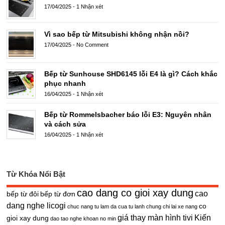
17/04/2025
-
1 Nhận xét
Vì sao bếp từ Mitsubishi không nhận nồi?
17/04/2025
-
No Comment
Bếp từ Sunhouse SHD6145 lỗi E4 là gì? Cách khắc
phục nhanh
16/04/2025
-
1 Nhận xét
Bếp từ Rommelsbacher báo lỗi E3: Nguyên nhân
và cách sửa
16/04/2025
-
1 Nhận xét
Từ Khóa Nổi Bật
cao dang co gioi xay dung
cao
bếp từ đôi
bếp từ đơn
dang nghe licogi
co
chuc nang tu lam da cua tu lanh
chung chi lai xe nang
giá thay màn hình tivi
Kiến
gioi xay dung
dao tao nghe khoan no min